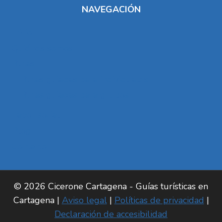
NAVEGACIÓN
Inicio
Quiénes somos
Rutas
Rutas guiadas para individuales
Rutas guiadas para grupos
Labor social
Blog
Contacto
© 2026 Cicerone Cartagena - Guías turísticas en
Cartagena |
Aviso legal
|
Políticas de privacidad
|
Declaración de accesibilidad