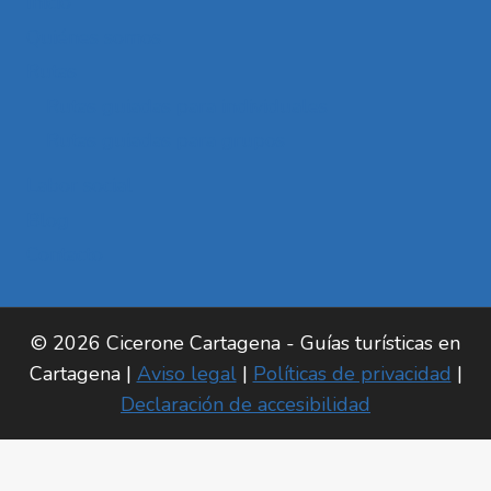
Inicio
Quiénes somos
Rutas
Rutas guiadas para individuales
Rutas guiadas para grupos
Labor social
Blog
Contacto
© 2026 Cicerone Cartagena - Guías turísticas en
Cartagena |
Aviso legal
|
Políticas de privacidad
|
Declaración de accesibilidad
Las cookies son pequeños archivos de texto que pueden ser
utilizados por los sitios web para mejorar la experiencia del